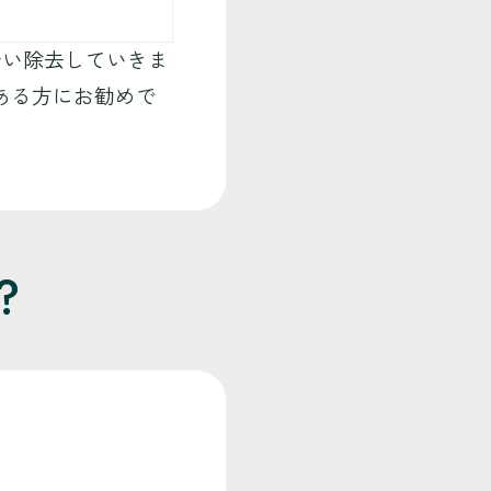
行い除去していきま
ある方にお勧めで
？