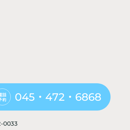
045・472・6868
電話
予約
-0033