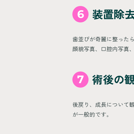
6
装置除
歯並びが奇麗に整った
顔貌写真、口腔内写真
7
術後の
後戻り、成長について観
が一般的です。