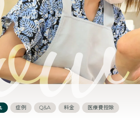
れ
症例
Q&A
料金
医療費控除