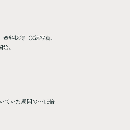
。資料採得（X線写真、
開始。
ていた期間の〜1.5倍