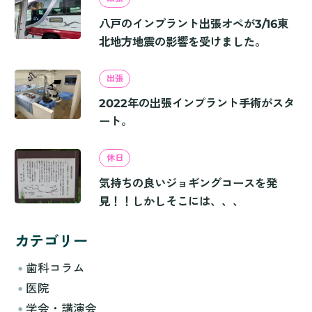
八戸のインプラント出張オペが3/16東
北地方地震の影響を受けました。
出張
2022年の出張インプラント手術がスタ
ート。
休日
気持ちの良いジョギングコースを発
見！！しかしそこには、、、
カテゴリー
歯科コラム
医院
学会・講演会